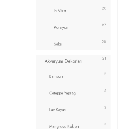
20
In Vitro
87
Porsiyon
28
Saksı
21
Akvaryum Dekorları
2
Bambular
5
Catappa Yaprağı
3
Lav Kayası
3
Mangrove Kökleri