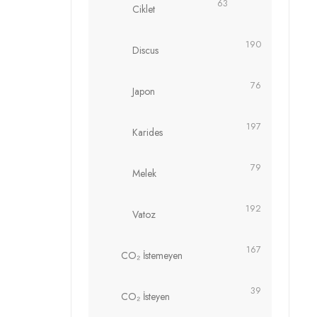
63
Ciklet
190
Discus
76
Japon
197
Karides
79
Melek
192
Vatoz
167
CO₂ İstemeyen
39
CO₂ İsteyen