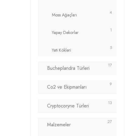
4
Moss Ağaçları
1
Yapay Dekorlar
5
Yati Kökleri
17
Bucheplandra Türleri
9
Co2 ve Ekipmanları
13
Cryptocoryne Türleri
27
Malzemeler