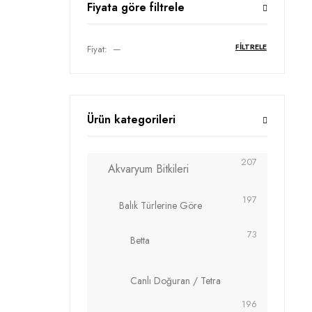
Fiyata göre filtrele
En düşük fiyat
En yüksek fiyat
FILTRELE
Fiyat:
—
Ürün kategorileri
207
Akvaryum Bitkileri
197
Balık Türlerine Göre
73
Betta
Canlı Doğuran / Tetra
196