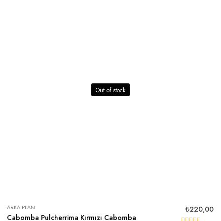
Out of stock
ARKA PLAN
₺
220,00
Cabomba Pulcherrima Kırmızı Cabomba