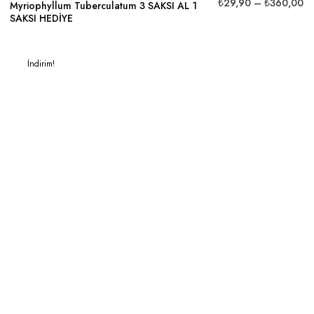
₺
29,90
–
₺
360,00
Myriophyllum Tuberculatum 3 SAKSI AL 1
SAKSI HEDİYE
İndirim!