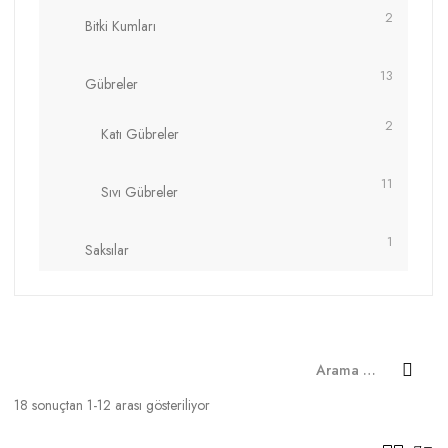
2
Bitki Kumları
13
Gübreler
2
Katı Gübreler
11
Sıvı Gübreler
1
Saksılar
18 sonuçtan 1-12 arası gösteriliyor