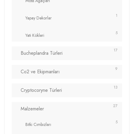
Moss Ağaçları
1
Yapay Dekorlar
5
Yati Kökleri
17
Bucheplandra Türleri
9
Co2 ve Ekipmanları
13
Cryptocoryne Türleri
27
Malzemeler
5
Bitki Cımbızları