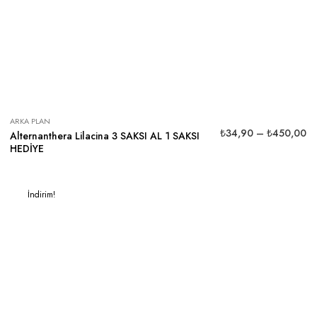
ARKA PLAN
₺
34,90
–
₺
450,00
Alternanthera Lilacina 3 SAKSI AL 1 SAKSI
HEDİYE
İndirim!