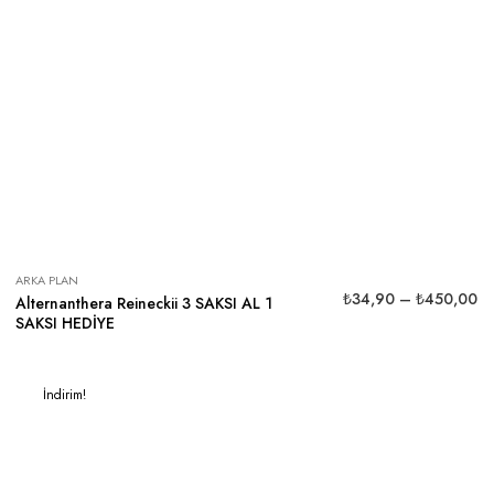
ARKA PLAN
₺
34,90
–
₺
450,00
Alternanthera Reineckii 3 SAKSI AL 1
SAKSI HEDİYE
İndirim!