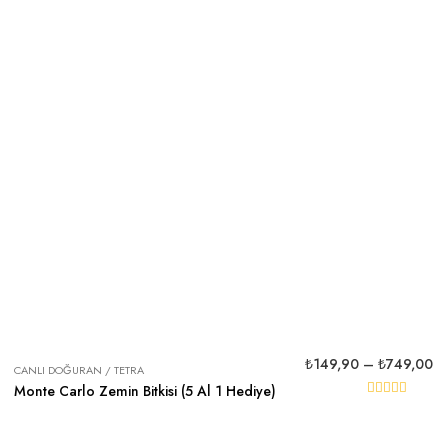
₺
149,90
–
₺
749,00
CANLI DOĞURAN / TETRA
Monte Carlo Zemin Bitkisi (5 Al 1 Hediye)
5 üzerinden
5.00
oy aldı