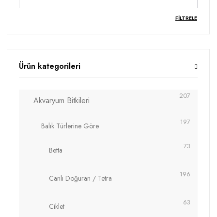
FILTRELE
Ürün kategorileri
207
Akvaryum Bitkileri
197
Balık Türlerine Göre
73
Betta
196
Canlı Doğuran / Tetra
63
Ciklet