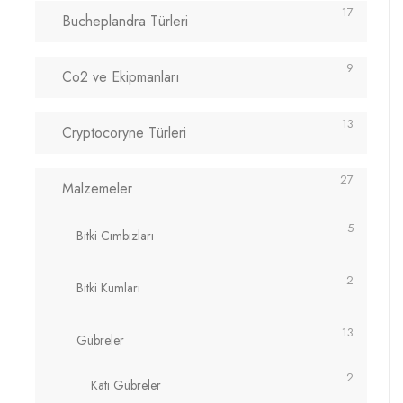
17
Bucheplandra Türleri
9
Co2 ve Ekipmanları
13
Cryptocoryne Türleri
27
Malzemeler
5
Bitki Cımbızları
2
Bitki Kumları
13
Gübreler
2
Katı Gübreler