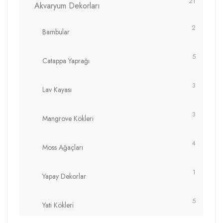
21
Akvaryum Dekorları
2
Bambular
5
Catappa Yaprağı
3
Lav Kayası
3
Mangrove Kökleri
4
Moss Ağaçları
1
Yapay Dekorlar
5
Yati Kökleri