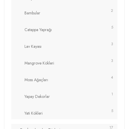
2
Bambular
5
Catappa Yaprağı
3
Lav Kayası
3
Mangrove Kökleri
4
Moss Ağaçları
1
Yapay Dekorlar
5
Yati Kökleri
17