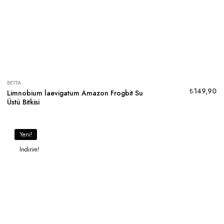
BETTA
₺
149,90
Limnobium laevigatum Amazon Frogbit Su
Üstü Bitkisi
Yeni!
İndirim!