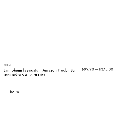
BETTA
₺
99,90
–
₺
375,00
Limnobium laevigatum Amazon Frogbit Su
Üstü Bitkisi 5 AL 3 HEDİYE
İndirim!