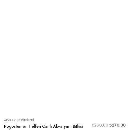
AKVARYUM BITKILERI
₺
290,00
₺
270,00
Pogostemon Helferi Canlı Akvaryum Bitkisi