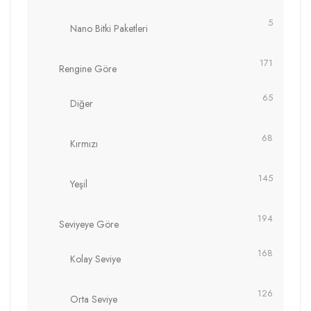
5
Nano Bitki Paketleri
171
Rengine Göre
65
Diğer
68
Kırmızı
145
Yeşil
194
Seviyeye Göre
168
Kolay Seviye
126
Orta Seviye