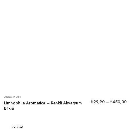
ARKA PLAN
₺
29,90
–
₺
450,00
Limnophila Aromatica – Renkli Akvaryum
Bitkisi
İndirim!