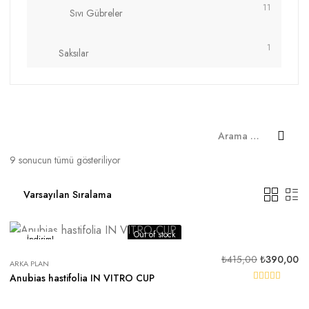
11
Sıvı Gübreler
1
Saksılar
9 sonucun tümü gösteriliyor
Out of stock
İndirim!
₺
415,00
₺
390,00
ARKA PLAN
Anubias hastifolia IN VITRO CUP
5 üzerinden
5.00
oy aldı