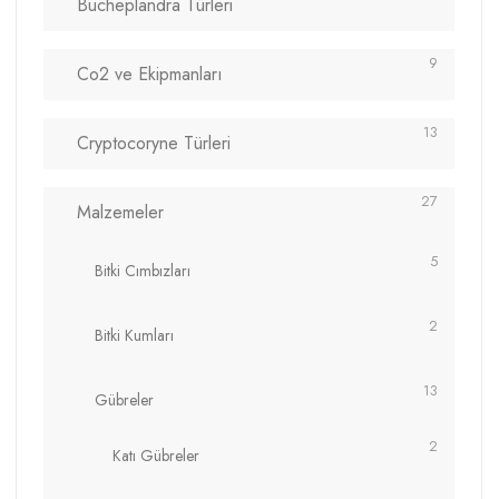
Bucheplandra Türleri
9
Co2 ve Ekipmanları
13
Cryptocoryne Türleri
27
Malzemeler
5
Bitki Cımbızları
2
Bitki Kumları
13
Gübreler
2
Katı Gübreler