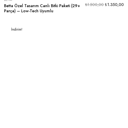
₺
1.500,00
₺
1.350,00
Betta Özel Tasarım Canlı Bitki Paketi (29+
Parça) – Low-Tech Uyumlu
İndirim!