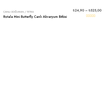
₺
24,90
–
₺
525,00
CANLI DOĞURAN / TETRA
Rotala Mini Butterfly Canlı Akvaryum Bitkisi
5 üzerinden
5.00
oy aldı