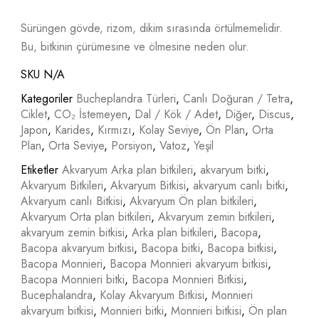
Sürüngen gövde, rizom, dikim sırasında örtülmemelidir.
Bu, bitkinin çürümesine ve ölmesine neden olur.
SKU
N/A
Kategoriler
Bucheplandra Türleri
,
Canlı Doğuran / Tetra
,
Ciklet
,
CO₂ İstemeyen
,
Dal / Kök / Adet
,
Diğer
,
Discus
,
Japon
,
Karides
,
Kırmızı
,
Kolay Seviye
,
Ön Plan
,
Orta
Plan
,
Orta Seviye
,
Porsiyon
,
Vatoz
,
Yeşil
Etiketler
Akvaryum Arka plan bitkileri
,
akvaryum bitki
,
Akvaryum Bitkileri
,
Akvaryum Bitkisi
,
akvaryum canlı bitki
,
Akvaryum canlı Bitkisi
,
Akvaryum Ön plan bitkileri
,
Akvaryum Orta plan bitkileri
,
Akvaryum zemin bitkileri
,
akvaryum zemin bitkisi
,
Arka plan bitkileri
,
Bacopa
,
Bacopa akvaryum bitkisi
,
Bacopa bitki
,
Bacopa bitkisi
,
Bacopa Monnieri
,
Bacopa Monnieri akvaryum bitkisi
,
Bacopa Monnieri bitki
,
Bacopa Monnieri Bitkisi
,
Bucephalandra
,
Kolay Akvaryum Bitkisi
,
Monnieri
akvaryum bitkisi
,
Monnieri bitki
,
Monnieri bitkisi
,
Ön plan