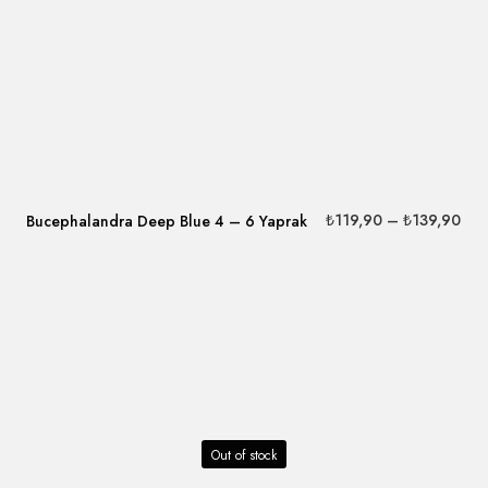
₺
119,90
–
₺
139,90
Bucephalandra Deep Blue 4 – 6 Yaprak
Out of stock