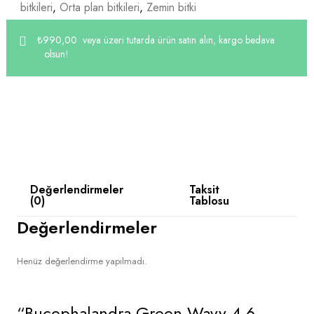
bitkileri
,
Orta plan bitkileri
,
Zemin bitki
₺
990,00
‎ veya üzeri tutarda ürün satın alın, kargo bedava
olsun!
Değerlendirmeler
Taksit
(0)
Tablosu
Değerlendirmeler
Henüz değerlendirme yapılmadı.
“Bucephalandra Green Wavy 4-6