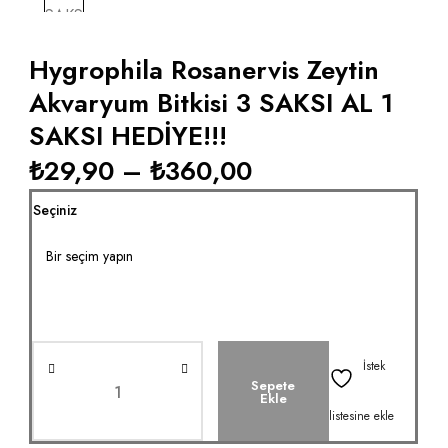
Hygrophila Rosanervis Zeytin
Akvaryum Bitkisi 3 SAKSI AL 1
SAKSI HEDİYE!!!
₺
29,90
–
₺
360,00
Seçiniz
İstek
Sepete
Ekle
listesine ekle