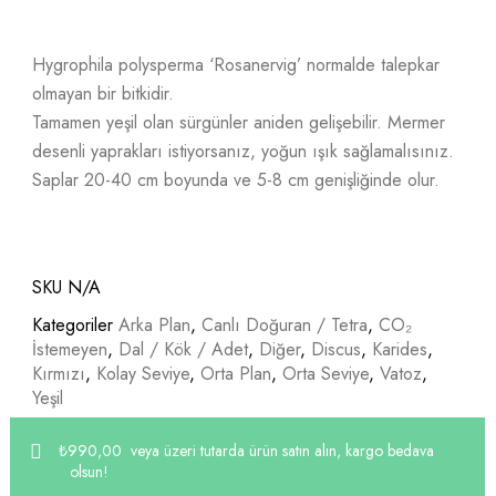
Hygrophila polysperma ‘Rosanervig’ normalde talepkar
olmayan bir bitkidir.
Tamamen yeşil olan sürgünler aniden gelişebilir. Mermer
desenli yaprakları istiyorsanız, yoğun ışık sağlamalısınız.
Saplar 20-40 cm boyunda ve 5-8 cm genişliğinde olur.
SKU
N/A
Kategoriler
Arka Plan
,
Canlı Doğuran / Tetra
,
CO₂
İstemeyen
,
Dal / Kök / Adet
,
Diğer
,
Discus
,
Karides
,
Kırmızı
,
Kolay Seviye
,
Orta Plan
,
Orta Seviye
,
Vatoz
,
Yeşil
₺
990,00
‎ veya üzeri tutarda ürün satın alın, kargo bedava
olsun!