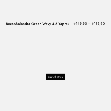
₺
149,90
–
₺
189,90
Bucephalandra Green Wavy 4-6 Yaprak
Out of stock